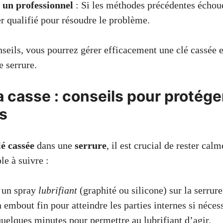
 un professionnel
: Si les méthodes précédentes échoue
er qualifié pour résoudre le problème.
nseils, vous pourrez gérer efficacement une clé cassée e
e serrure.
a casse : conseils pour protége
es
lé cassée
dans une
serrure
, il est crucial de rester calm
e à suivre :
 un spray
lubrifiant
(graphité ou silicone) sur la serrure
n embout fin pour atteindre les parties internes si nécess
uelques minutes pour permettre au lubrifiant d’agir.