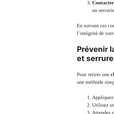
Contacter
un serruri
En suivant ces co
l’intégrité de votr
Prévenir l
et serrur
Pour retirer une
c
une méthode simpl
Appliquez
Utilisez u
Attendez q