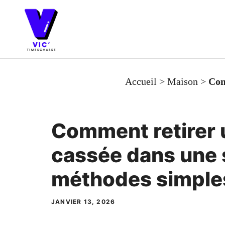
Aller
au
contenu
Accueil
>
Maison
>
Com
Comment retirer 
cassée dans une s
méthodes simples
JANVIER 13, 2026