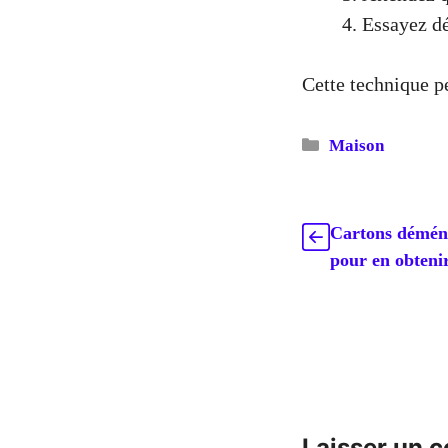
Essayez dé
Cette technique p
Catégories
Maison
Cartons déména
pour en obtenir
Laisser un 