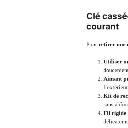
Clé cassé
courant
Pour
retirer une 
Utiliser u
doucement 
Aimant pu
l’extérieur
Kit de ré
sans abîme
Fil rigid
délicateme