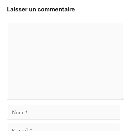
Laisser un commentaire
Commentaire
Nom
E-