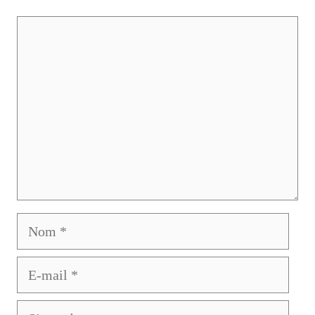
Commentaire
Nom
E-
mail
Site