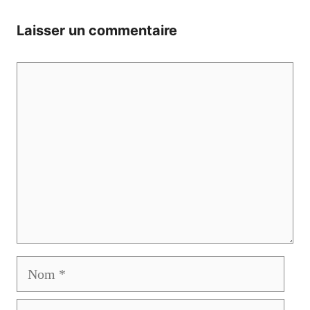
Laisser un commentaire
Commentaire
Nom
E-